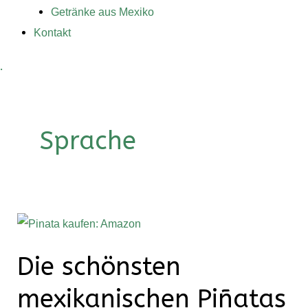
Getränke aus Mexiko
Kontakt
.
Sprache
Die
schönsten
Die schönsten
mexikanischen
Piñatas
mexikanischen Piñatas
–