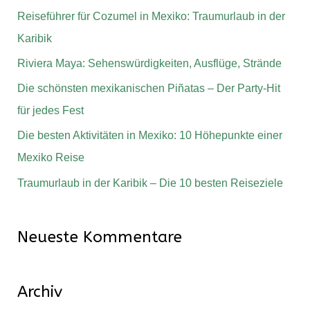
e
Reiseführer für Cozumel in Mexiko: Traumurlaub in der
n
Karibik
n
Riviera Maya: Sehenswürdigkeiten, Ausflüge, Strände
a
Die schönsten mexikanischen Piñatas – Der Party-Hit
c
für jedes Fest
h
Die besten Aktivitäten in Mexiko: 10 Höhepunkte einer
:
Mexiko Reise
Traumurlaub in der Karibik – Die 10 besten Reiseziele
Neueste Kommentare
Archiv