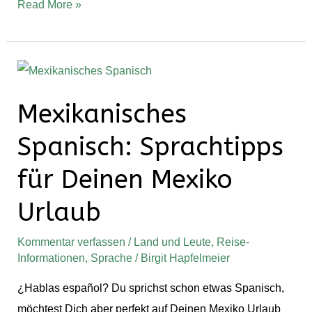
Read More »
Mexikanisches
Spanisch:
Mexikanisches
Sprachtipps
für
Spanisch: Sprachtipps
Deinen
für Deinen Mexiko
Mexiko
Urlaub
Urlaub
Kommentar verfassen
/
Land und Leute
,
Reise-
Informationen
,
Sprache
/
Birgit Hapfelmeier
¿Hablas español? Du sprichst schon etwas Spanisch,
möchtest Dich aber perfekt auf Deinen Mexiko Urlaub