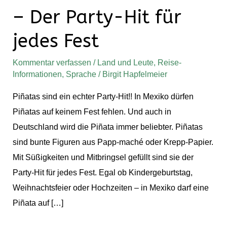
– Der Party-Hit für
Der
Party-
jedes Fest
Hit
für
Kommentar verfassen
/
Land und Leute
,
Reise-
jedes
Informationen
,
Sprache
/
Birgit Hapfelmeier
Fest
Piñatas sind ein echter Party-Hit!! In Mexiko dürfen
Piñatas auf keinem Fest fehlen. Und auch in
Deutschland wird die Piñata immer beliebter. Piñatas
sind bunte Figuren aus Papp-maché oder Krepp-Papier.
Mit Süßigkeiten und Mitbringsel gefüllt sind sie der
Party-Hit für jedes Fest. Egal ob Kindergeburtstag,
Weihnachtsfeier oder Hochzeiten – in Mexiko darf eine
Piñata auf […]